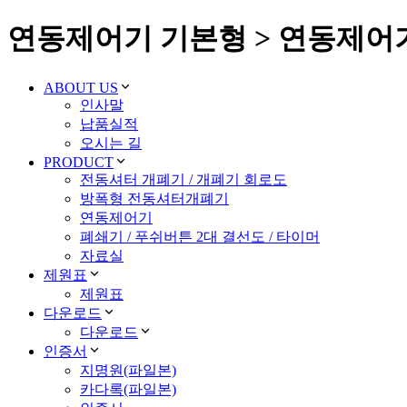
연동제어기 기본형 > 연동제어
ABOUT US
인사말
납품실적
오시는 길
PRODUCT
전동셔터 개폐기 / 개폐기 회로도
방폭형 전동셔터개폐기
연동제어기
폐쇄기 / 푸쉬버튼 2대 결선도 / 타이머
자료실
제원표
제원표
다운로드
다운로드
인증서
지명원(파일본)
카다록(파일본)