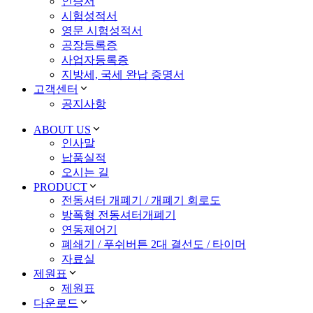
인증서
시험성적서
영문 시험성적서
공장등록증
사업자등록증
지방세, 국세 완납 증명서
고객센터
공지사항
ABOUT US
인사말
납품실적
오시는 길
PRODUCT
전동셔터 개폐기 / 개폐기 회로도
방폭형 전동셔터개폐기
연동제어기
폐쇄기 / 푸쉬버튼 2대 결선도 / 타이머
자료실
제원표
제원표
다운로드