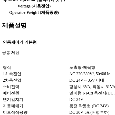
Voltage (사용전압)
Operator Weight (제품중량)
제품설명
연동제어기 기본형
공통 제원
형식
노출형·매립형
1차측전압
AC 220/380V/, 50/60Hz
2차측전압
DC 24V ~ 35V 이내
소비전력
평상시 3VA, 작동시 51V
예비전원
밀폐형 Ni-Cd 축전지(DC 24
연기감지기
DC 24V
자동폐쇄기
통전 작동형 (DC 24V)
이보점점용량
DC 30V 5A (저항부하)