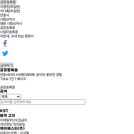
공장등록증
지명원(파일본)
카다록(파일본)
인증서
시험성적서
영문 시험성적서
공장등록증
사업자등록증
지방세, 국세 완납 증명서
공유하기
공장등록증
전동셔터와 HARDWARE 분야의 풍부한 경험
Total 1건
1 페이지
공장등록증
검색
KST
법적 고지
이메일무단수집금지
개인정보 처리방침
케이에스티(주)
대표자(성명) : 이상필