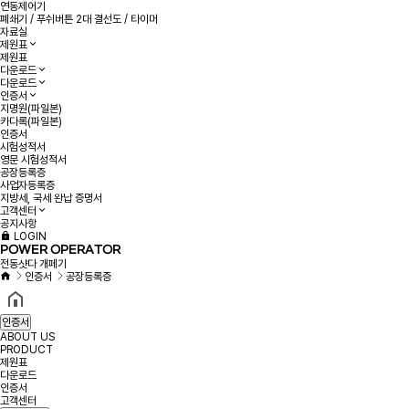
연동제어기
폐쇄기 / 푸쉬버튼 2대 결선도 / 타이머
자료실
제원표
제원표
다운로드
다운로드
인증서
지명원(파일본)
카다록(파일본)
인증서
시험성적서
영문 시험성적서
공장등록증
사업자등록증
지방세, 국세 완납 증명서
고객센터
공지사항
LOGIN
POWER OPERATOR
전동샷다 개페기
인증서
공장등록증
인증서
ABOUT US
PRODUCT
제원표
다운로드
인증서
고객센터