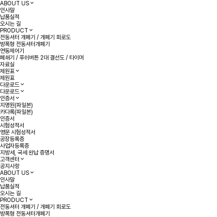
ABOUT US
인사말
납품실적
오시는 길
PRODUCT
전동셔터 개폐기 / 개폐기 회로도
방폭형 전동셔터개폐기
연동제어기
폐쇄기 / 푸쉬버튼 2대 결선도 / 타이머
자료실
제원표
제원표
다운로드
다운로드
인증서
지명원(파일본)
카다록(파일본)
인증서
시험성적서
영문 시험성적서
공장등록증
사업자등록증
지방세, 국세 완납 증명서
고객센터
공지사항
ABOUT US
인사말
납품실적
오시는 길
PRODUCT
전동셔터 개폐기 / 개폐기 회로도
방폭형 전동셔터개폐기