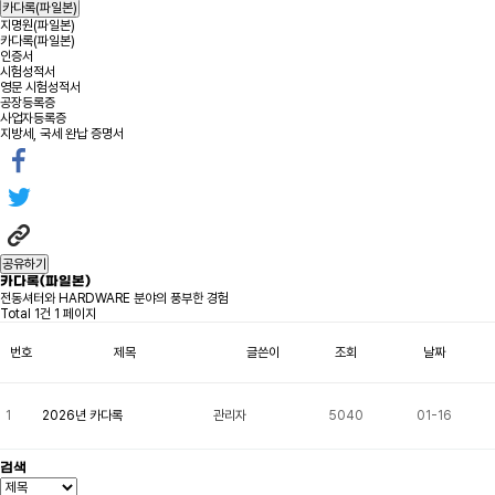
카다록(파일본)
지명원(파일본)
카다록(파일본)
인증서
시험성적서
영문 시험성적서
공장등록증
사업자등록증
지방세, 국세 완납 증명서
공유하기
카다록(파일본)
전동셔터와 HARDWARE 분야의 풍부한 경험
Total 1건
1 페이지
번호
제목
글쓴이
조회
날짜
1
2026년 카다록
관리자
5040
01-16
검색