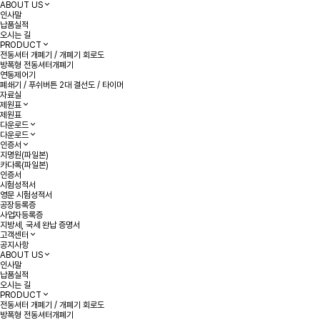
ABOUT US
인사말
납품실적
오시는 길
PRODUCT
전동셔터 개폐기 / 개폐기 회로도
방폭형 전동셔터개폐기
연동제어기
폐쇄기 / 푸쉬버튼 2대 결선도 / 타이머
자료실
제원표
제원표
다운로드
다운로드
인증서
지명원(파일본)
카다록(파일본)
인증서
시험성적서
영문 시험성적서
공장등록증
사업자등록증
지방세, 국세 완납 증명서
고객센터
공지사항
ABOUT US
인사말
납품실적
오시는 길
PRODUCT
전동셔터 개폐기 / 개폐기 회로도
방폭형 전동셔터개폐기