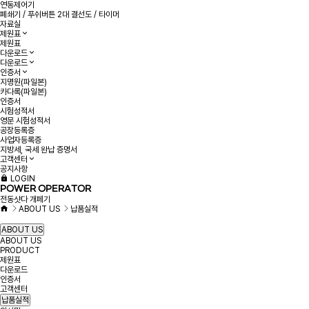
연동제어기
폐쇄기 / 푸쉬버튼 2대 결선도 / 타이머
자료실
제원표
제원표
다운로드
다운로드
인증서
지명원(파일본)
카다록(파일본)
인증서
시험성적서
영문 시험성적서
공장등록증
사업자등록증
지방세, 국세 완납 증명서
고객센터
공지사항
LOGIN
POWER OPERATOR
전동샷다 개페기
ABOUT US
납품실적
ABOUT US
ABOUT US
PRODUCT
제원표
다운로드
인증서
고객센터
납품실적