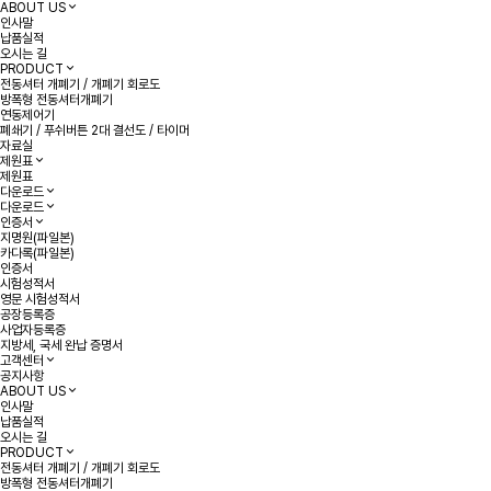
ABOUT US
인사말
납품실적
오시는 길
PRODUCT
전동셔터 개폐기 / 개폐기 회로도
방폭형 전동셔터개폐기
연동제어기
폐쇄기 / 푸쉬버튼 2대 결선도 / 타이머
자료실
제원표
제원표
다운로드
다운로드
인증서
지명원(파일본)
카다록(파일본)
인증서
시험성적서
영문 시험성적서
공장등록증
사업자등록증
지방세, 국세 완납 증명서
고객센터
공지사항
ABOUT US
인사말
납품실적
오시는 길
PRODUCT
전동셔터 개폐기 / 개폐기 회로도
방폭형 전동셔터개폐기