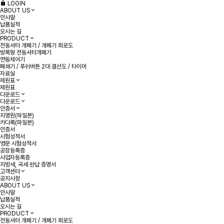
LOGIN
ABOUT US
인사말
납품실적
오시는 길
PRODUCT
전동셔터 개폐기 / 개폐기 회로도
방폭형 전동셔터개폐기
연동제어기
폐쇄기 / 푸쉬버튼 2대 결선도 / 타이머
자료실
제원표
제원표
다운로드
다운로드
인증서
지명원(파일본)
카다록(파일본)
인증서
시험성적서
영문 시험성적서
공장등록증
사업자등록증
지방세, 국세 완납 증명서
고객센터
공지사항
ABOUT US
인사말
납품실적
오시는 길
PRODUCT
전동셔터 개폐기 / 개폐기 회로도