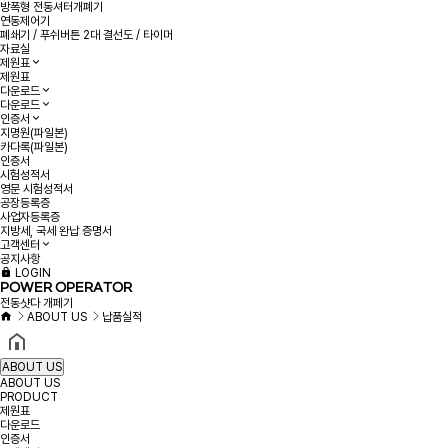
방폭형 전동셔터개폐기
연동제어기
폐쇄기 / 푸쉬버튼 2대 결선도 / 타이머
자료실
제원표
제원표
다운로드
다운로드
인증서
지명원(파일본)
카다록(파일본)
인증서
시험성적서
영문 시험성적서
공장등록증
사업자등록증
지방세, 국세 완납 증명서
고객센터
공지사항
LOGIN
POWER OPERATOR
전동샷다 개페기
ABOUT US
납품실적
ABOUT US
ABOUT US
PRODUCT
제원표
다운로드
인증서