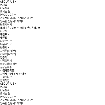
ABOUT US
인사말
납품실적
오시는 길
PRODUCT
전동셔터 개폐기 / 개폐기 회로도
방폭형 전동셔터개폐기
연동제어기
폐쇄기 / 푸쉬버튼 2대 결선도 / 타이머
자료실
제원표
제원표
다운로드
다운로드
인증서
지명원(파일본)
카다록(파일본)
인증서
시험성적서
영문 시험성적서
공장등록증
사업자등록증
지방세, 국세 완납 증명서
고객센터
공지사항
ABOUT US
인사말
납품실적
오시는 길
PRODUCT
전동셔터 개폐기 / 개폐기 회로도
방폭형 전동셔터개폐기