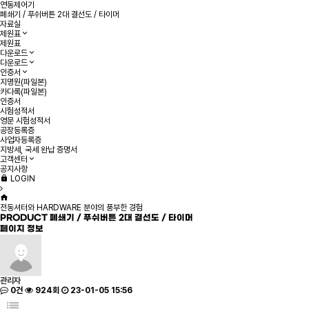
연동제어기
폐쇄기 / 푸쉬버튼 2대 결선도 / 타이머
자료실
제원표
제원표
다운로드
다운로드
인증서
지명원(파일본)
카다록(파일본)
인증서
시험성적서
영문 시험성적서
공장등록증
사업자등록증
지방세, 국세 완납 증명서
고객센터
공지사항
LOGIN
전동셔터와 HARDWARE 분야의 풍부한 경험
PRODUCT
폐쇄기 / 푸쉬버튼 2대 결선도 / 타이머
페이지 정보
관리자
0건
924회
23-01-05 15:56